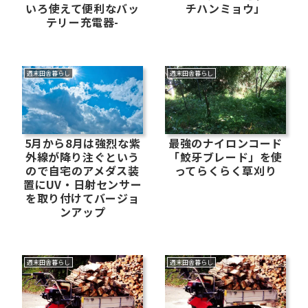
いろ使えて便利なバッ
チハンミョウ」
テリー充電器-
週末田舎暮らし
週末田舎暮らし
5月から8月は強烈な紫
最強のナイロンコード
外線が降り注ぐという
「鮫牙ブレード」を使
ので自宅のアメダス装
ってらくらく草刈り
置にUV・日射センサー
を取り付けてバージョ
ンアップ
週末田舎暮らし
週末田舎暮らし