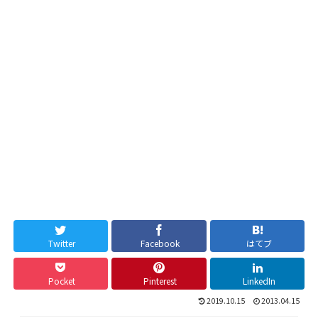
Twitter
Facebook
はてブ
Pocket
Pinterest
LinkedIn
2019.10.15
2013.04.15